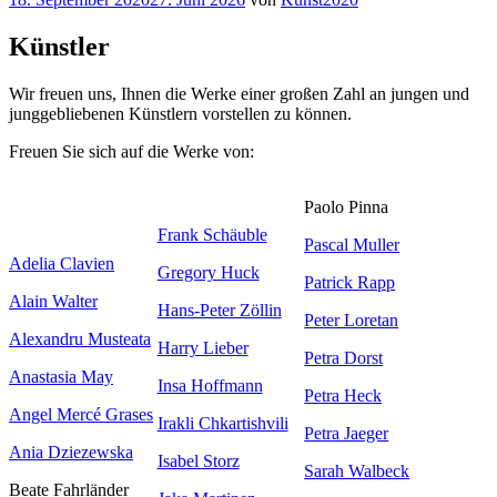
am
Künstler
Wir freuen uns, Ihnen die Werke einer großen Zahl an jungen und
junggebliebenen Künstlern vorstellen zu können.
Freuen Sie sich auf die Werke von:
Paolo Pinna
Frank Schäuble
Pascal Muller
Adelia Clavien
Gregory Huck
Patrick Rapp
Alain Walter
Hans-Peter Zöllin
Peter Loretan
Alexandru Musteata
Harry Lieber
Petra Dorst
Anastasia May
Insa Hoffmann
Petra Heck
Angel Mercé Grases
Irakli Chkartishvili
Petra Jaeger
Ania Dziezewska
Isabel Storz
Sarah Walbeck
Beate Fahrländer