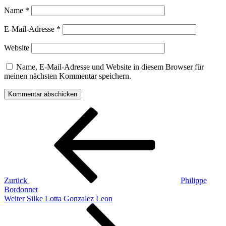
Name
*
E-Mail-Adresse
*
Website
Name, E-Mail-Adresse und Website in diesem Browser für
meinen nächsten Kommentar speichern.
Beitragsnavigation
Vorheriger
Beitrag
Zurück
Philippe
Bordonnet
Nächster
Weiter
Silke Lotta Gonzalez Leon
Beitrag