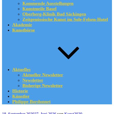
Kommende Ausstellungen
Kunstmeile Basel
Oberberg-Klinik Bad Säckingen
Zeitgenössische Kunst im Sole-Felsen-Hotel
Akademie
Kunstbörse
Aktuelles
Aktueller Newsletter
Newsletter
Bisherige Newsletter
Historie
Künstler
Philippe Bordonnet
Veröffentlicht
18. September 2020
27. Juni 2026
von
Kunst2020