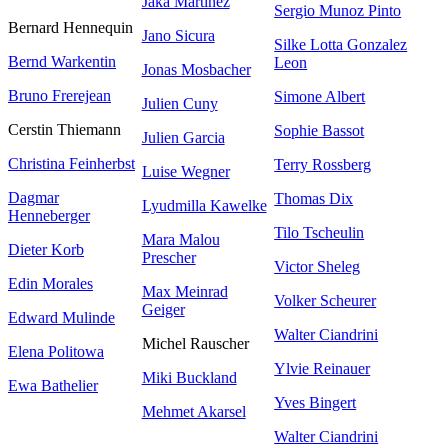
Jaka Martinez
Sergio Munoz Pinto
Bernard Hennequin
Jano Sicura
Silke Lotta Gonzalez
Bernd Warkentin
Leon
Jonas Mosbacher
Bruno Frerejean
Simone Albert
Julien Cuny
Cerstin Thiemann
Sophie Bassot
Julien Garcia
Christina Feinherbst
Terry Rossberg
Luise Wegner
Dagmar
Thomas Dix
Lyudmilla Kawelke
Henneberger
Tilo Tscheulin
Mara Malou
Dieter Korb
Prescher
Victor Sheleg
Edin Morales
Max Meinrad
Volker Scheurer
Geiger
Edward Mulinde
Walter Ciandrini
Michel Rauscher
Elena Politowa
Ylvie Reinauer
Miki Buckland
Ewa Bathelier
Yves Bingert
Mehmet Akarsel
Walter Ciandrini