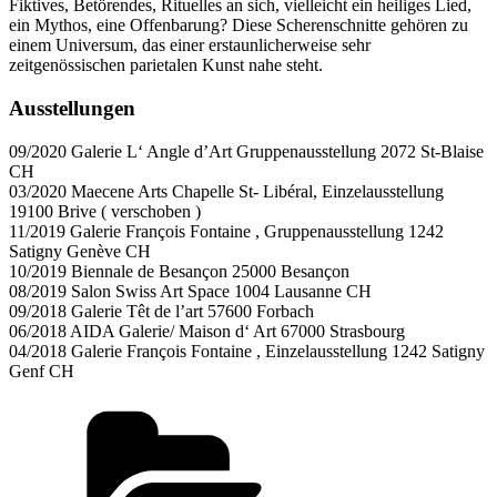
Fiktives, Betörendes, Rituelles an sich, vielleicht ein heiliges Lied,
ein Mythos, eine Offenbarung? Diese Scherenschnitte gehören zu
einem Universum, das einer erstaunlicherweise sehr
zeitgenössischen parietalen Kunst nahe steht.
Ausstellungen
09/2020 Galerie L‘ Angle d’Art Gruppenausstellung 2072 St-Blaise
CH
03/2020 Maecene Arts Chapelle St- Libéral, Einzelausstellung
19100 Brive ( verschoben )
11/2019 Galerie François Fontaine , Gruppenausstellung 1242
Satigny Genève CH
10/2019 Biennale de Besançon 25000 Besançon
08/2019 Salon Swiss Art Space 1004 Lausanne CH
09/2018 Galerie Têt de l’art 57600 Forbach
06/2018 AIDA Galerie/ Maison d‘ Art 67000 Strasbourg
04/2018 Galerie François Fontaine , Einzelausstellung 1242 Satigny
Genf CH
Kategorien