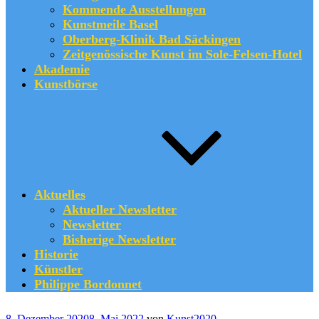
Kommende Ausstellungen
Kunstmeile Basel
Oberberg-Klinik Bad Säckingen
Zeitgenössische Kunst im Sole-Felsen-Hotel
Akademie
Kunstbörse
Aktuelles
Aktueller Newsletter
Newsletter
Bisherige Newsletter
Historie
Künstler
Philippe Bordonnet
Veröffentlicht
8. Dezember 2020
8. Mai 2022
von
Kunst2020