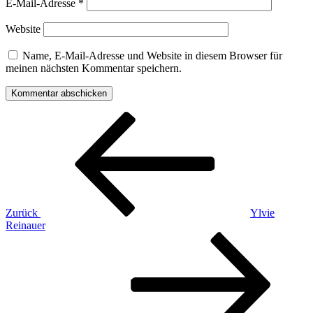
E-Mail-Adresse
*
Website
Name, E-Mail-Adresse und Website in diesem Browser für
meinen nächsten Kommentar speichern.
Beitragsnavigation
Vorheriger
Beitrag
Zurück
Ylvie
Reinauer
Nächster
Beitrag