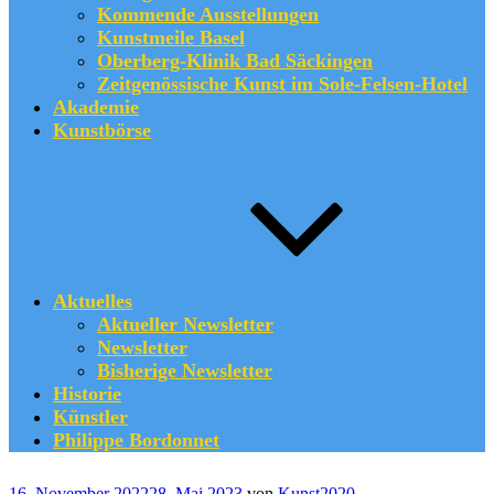
Kommende Ausstellungen
Kunstmeile Basel
Oberberg-Klinik Bad Säckingen
Zeitgenössische Kunst im Sole-Felsen-Hotel
Akademie
Kunstbörse
Aktuelles
Aktueller Newsletter
Newsletter
Bisherige Newsletter
Historie
Künstler
Philippe Bordonnet
Veröffentlicht
16. November 2022
28. Mai 2023
von
Kunst2020