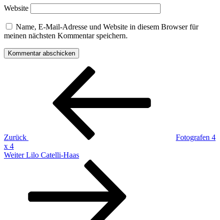
Website
Name, E-Mail-Adresse und Website in diesem Browser für
meinen nächsten Kommentar speichern.
Beitragsnavigation
Vorheriger
Beitrag
Zurück
Fotografen 4
x 4
Nächster
Weiter
Lilo Catelli-Haas
Beitrag