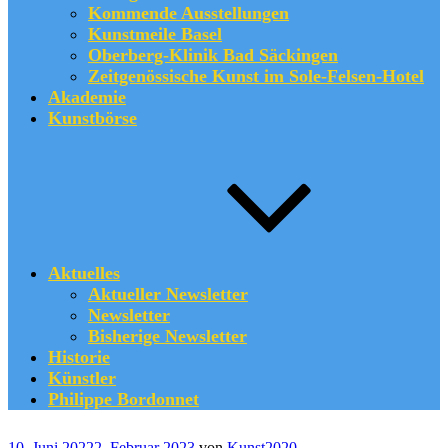
Kommende Ausstellungen
Kunstmeile Basel
Oberberg-Klinik Bad Säckingen
Zeitgenössische Kunst im Sole-Felsen-Hotel
Akademie
Kunstbörse
Aktuelles
Aktueller Newsletter
Newsletter
Bisherige Newsletter
Historie
Künstler
Philippe Bordonnet
Veröffentlicht
10. Juni 2022
2. Februar 2023
von
Kunst2020