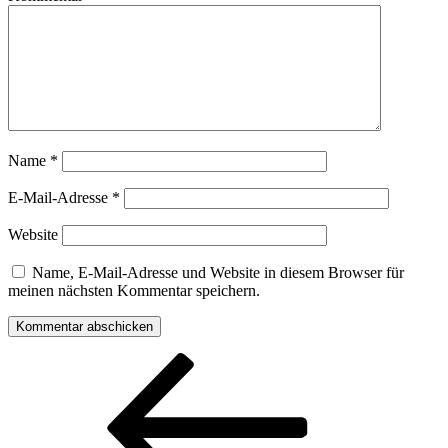
Name
*
E-Mail-Adresse
*
Website
Name, E-Mail-Adresse und Website in diesem Browser für
meinen nächsten Kommentar speichern.
Beitragsnavigation
Vorheriger
Beitrag