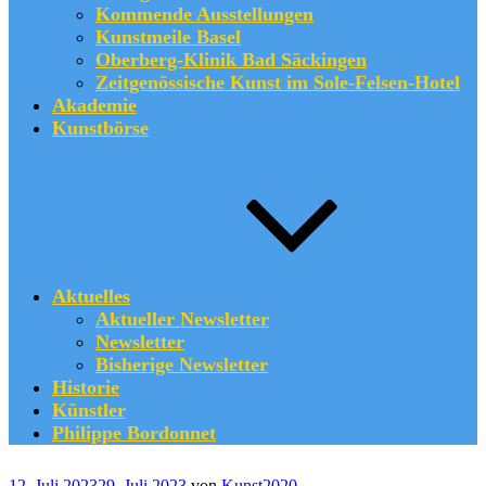
Kommende Ausstellungen
Kunstmeile Basel
Oberberg-Klinik Bad Säckingen
Zeitgenössische Kunst im Sole-Felsen-Hotel
Akademie
Kunstbörse
Aktuelles
Aktueller Newsletter
Newsletter
Bisherige Newsletter
Historie
Künstler
Philippe Bordonnet
Veröffentlicht
12. Juli 2023
29. Juli 2023
von
Kunst2020