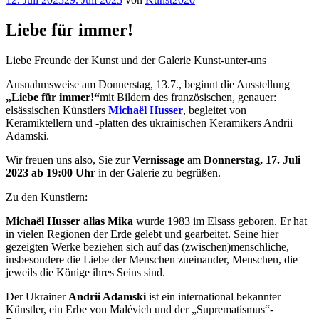
am
Liebe für immer!
Liebe Freunde der Kunst und der Galerie Kunst-unter-uns
Ausnahmsweise am Donnerstag, 13.7., beginnt die Ausstellung
„Liebe für immer!“
mit Bildern des französischen, genauer:
elsässischen Künstlers
Micha
ë
l Husser
, begleitet von
Keramiktellern und -platten des ukrainischen Keramikers Andrii
Adamski.
Wir freuen uns also, Sie zur
Vernissage
am
Donnerstag, 17. Juli
2023 ab 19:00 Uhr
in der Galerie zu begrüßen.
Zu den Künstlern:
Michaël Husser alias Mika
wurde 1983 im Elsass geboren. Er hat
in vielen Regionen der Erde gelebt und gearbeitet. Seine hier
gezeigten Werke beziehen sich auf das (zwischen)menschliche,
insbesondere die Liebe der Menschen zueinander, Menschen, die
jeweils die Könige ihres Seins sind.
Der Ukrainer
Andrii Adamski
ist ein international bekannter
Künstler, ein Erbe von Malévich und der „Suprematismus“-