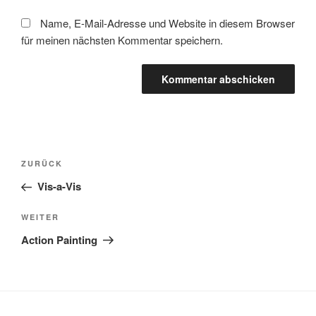
Name, E-Mail-Adresse und Website in diesem Browser
für meinen nächsten Kommentar speichern.
Beitragsnavigation
Vorheriger
ZURÜCK
Beitrag
Vis-a-Vis
Nächster
WEITER
Beitrag
Action Painting