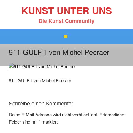
Zum
KUNST UNTER UNS
Inhalt
springen
Die Kunst Community
911-GULF.1 von Michel Peeraer
911-GULF.1 von Michel Peeraer
Schreibe einen Kommentar
Deine E-Mail-Adresse wird nicht veröffentlicht.
Erforderliche
Felder sind mit
*
markiert