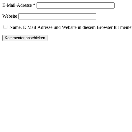
E-Mail-Adresse
*
Website
Name, E-Mail-Adresse und Website in diesem Browser für meine
Beitragsnavigation
Vorheriger
Beitrag
Zurück
Ulrich Wössne
Datenschutz und Impressum
Datenschutzerklärung
Gastausstellungen
Historie
Impressum