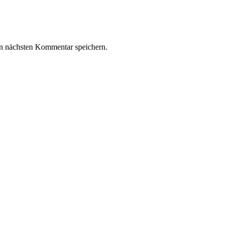
n nächsten Kommentar speichern.
r – Tränen des Eros (2)