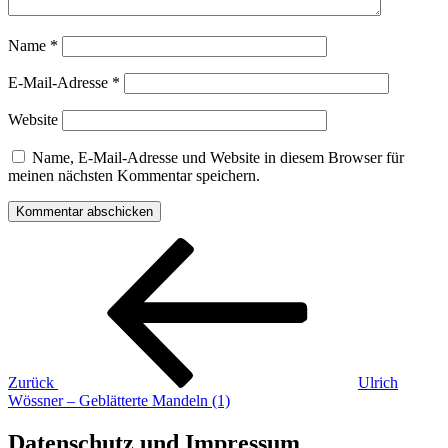
Name
*
E-Mail-Adresse
*
Website
Name, E-Mail-Adresse und Website in diesem Browser für
meinen nächsten Kommentar speichern.
Beitragsnavigation
Vorheriger
Beitrag
Zurück
Ulrich
Wössner – Geblätterte Mandeln (1)
Datenschutz und Impressum