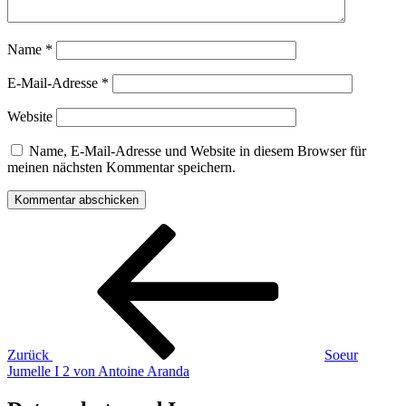
Name
*
E-Mail-Adresse
*
Website
Name, E-Mail-Adresse und Website in diesem Browser für
meinen nächsten Kommentar speichern.
Beitragsnavigation
Vorheriger
Beitrag
Zurück
Soeur
Jumelle I 2 von Antoine Aranda