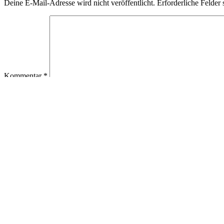
Deine E-Mail-Adresse wird nicht veröffentlicht.
Erforderliche Felder 
Kommentar
*
Name
*
E-Mail-Adresse
*
Website
Name, E-Mail-Adresse und Website in diesem Browser für meine
Beitragsnavigation
Vorheriger
Beitrag