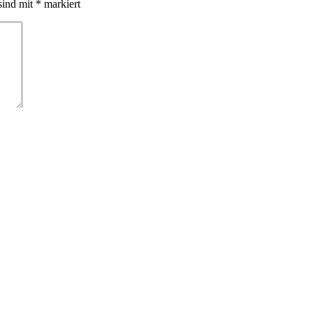
sind mit
*
markiert
n nächsten Kommentar speichern.