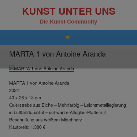
Zum
KUNST UNTER UNS
Inhalt
springen
Die Kunst Community
MARTA 1 von Antoine Aranda
MARTA 1 von Antoine Aranda
2024
40 x 26 x 13 cm
Querstrebe aus Eiche – Mehrfarbig – Leichtmetalllegierung
in Luftfahrtqualität – schwarze Altuglas-Platte mit
Beschriftung aus weißem Mischharz
Kaufpreis: 1.380 €