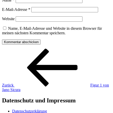
Name
*
E-Mail-Adresse
*
Website
Name, E-Mail-Adresse und Website in diesem Browser für
meinen nächsten Kommentar speichern.
Beitragsnavigation
Vorheriger
Beitrag
Zurück
Figur 1 von
Jano Sicura
Datenschutz und Impressum
Datenschutzerklärung