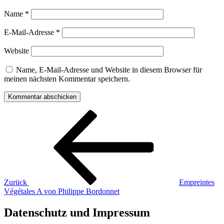
Name
*
E-Mail-Adresse
*
Website
Name, E-Mail-Adresse und Website in diesem Browser für
meinen nächsten Kommentar speichern.
Beitragsnavigation
Vorheriger
Beitrag
Zurück
Empreintes
Végétales A von Philippe Bordonnet
Datenschutz und Impressum