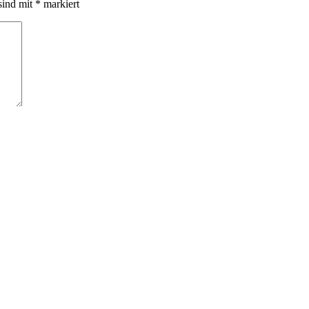
sind mit
*
markiert
n nächsten Kommentar speichern.