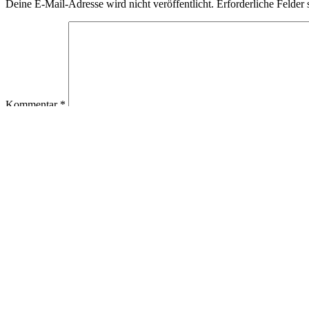
Deine E-Mail-Adresse wird nicht veröffentlicht.
Erforderliche Felder 
Kommentar
*
Name
*
E-Mail-Adresse
*
Website
Name, E-Mail-Adresse und Website in diesem Browser für meine
Beitragsnavigation
Vorheriger
Beitrag