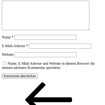
Name
*
E-Mail-Adresse
*
Website
Name, E-Mail-Adresse und Website in diesem Browser für
meinen nächsten Kommentar speichern.
Beitragsnavigation
Vorheriger
Beitrag